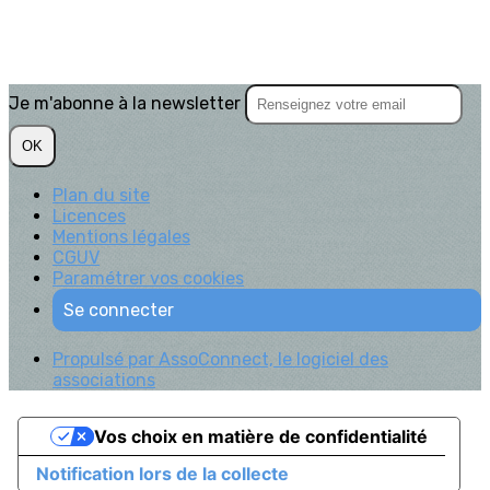
Je m'abonne à la newsletter
OK
Plan du site
Licences
Mentions légales
CGUV
Paramétrer vos cookies
Se connecter
Propulsé par AssoConnect, le logiciel des
associations
Vos choix en matière de confidentialité
Notification lors de la collecte