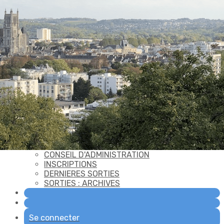
Exporter les lignes sélectionnées
Exporter toutes les colonnes
Exporter uniquement les colonnes affichées
Menu
Ajoutez un logo, un bouton, des réseaux sociaux
Cliquez pour éditer
ACCUEIL
▴
▾
LES AVF
▴
▾
VOTRE AVF
▴
▾
CONSEIL D'ADMINISTRATION
INSCRIPTIONS
DERNIERES SORTIES
SORTIES : ARCHIVES
Se connecter