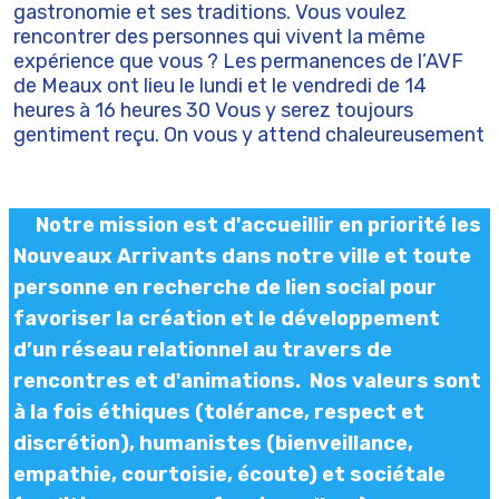
gastronomie et ses traditions. Vous voulez
rencontrer des personnes qui vivent la même
expérience que vous ? Les permanences de l’AVF
de Meaux ont lieu le lundi et le vendredi de 14
heures à 16 heures 30 Vous y serez toujours
gentiment reçu. On vous y attend chaleureusement
Notre mission est d'accueillir en priorité les
Nouveaux Arrivants dans notre ville et toute
personne en recherche de lien social pour
favoriser la création et le développement
d’un réseau relationnel au travers de
rencontres et d'animations. Nos valeurs sont
à la fois éthiques (tolérance, respect et
discrétion), humanistes (bienveillance,
empathie, courtoisie, écoute) et sociétale